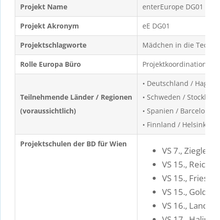
Projekt Name
enterEurope DG01 (eE 
Projekt Akronym
eE DG01
Projektschlagworte
Mädchen in die Techni
Rolle Europa Büro
Projektkoordination
• Deutschland / Hagen
Teilnehmende Länder / Regionen
• Schweden / Stockhol
(voraussichtlich)
• Spanien / Barcelona
• Finnland / Helsinki
Projektschulen der BD für Wien
VS 7., Zieglerg
VS 15., Reichs
VS 15., Friesga
VS 15., Goldsc
VS 16., Landst
VS 17., Halirsc