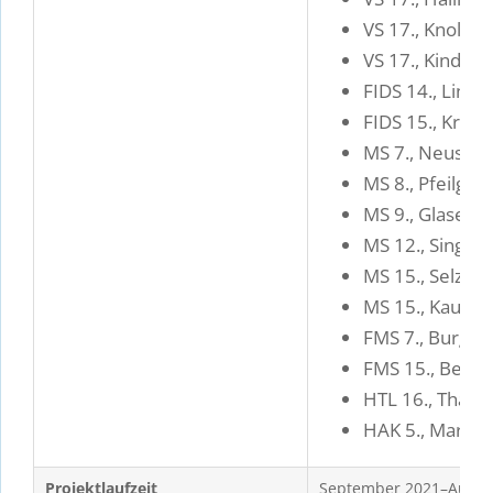
VS 17., Knollga
VS 17., Kinder
FIDS 14., Linze
FIDS 15., Kröll
MS 7., Neustif
MS 8., Pfeilgas
MS 9., Glaserg
MS 12., Singri
MS 15., Selzer
MS 15., Kauerg
FMS 7., Burgga
FMS 15., Bened
HTL 16., Thali
HAK 5., Margar
Projektlaufzeit
September 2021–Augus