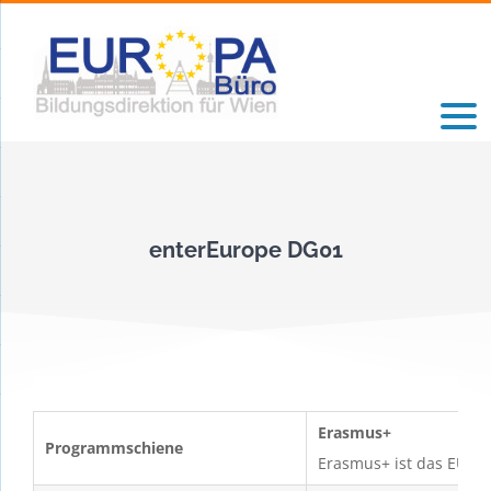
Zum
Inhalt
springen
enterEurope DG01
Erasmus+
Programmschiene
Erasmus+ ist das EU-Pr