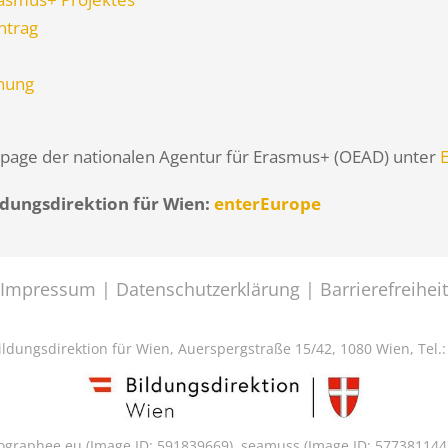
ntrag
hnung
epage der nationalen Agentur für Erasmus+ (OEAD) unter
ldungsdirektion für Wien:
enterEurope
Impressum
|
Datenschutzerklärung
|
Barrierefreiheit
ldungsdirektion für Wien, Auerspergstraße 15/42, 1080 Wien, Tel.: 
tographee.eu (Image ID: 591839669), seamuss (Image ID: 577381144