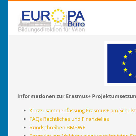
Zum
Inhalt
springen
Informationen zur Erasmus+ Projektumsetzung 
Kurzzusammenfassung Erasmus+ am Schulst
FAQs Rechtliches und Finanzielles
Rundschreiben BMBWF
Formular zur Meldung eines genehmigten Er