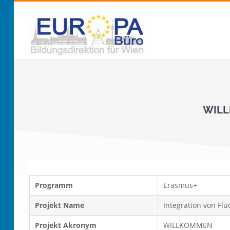
Zum
Inhalt
springen
WILLK
Programm
Erasmus+
Projekt Name
Integration von Flü
Projekt Akronym
WILLKOMMEN