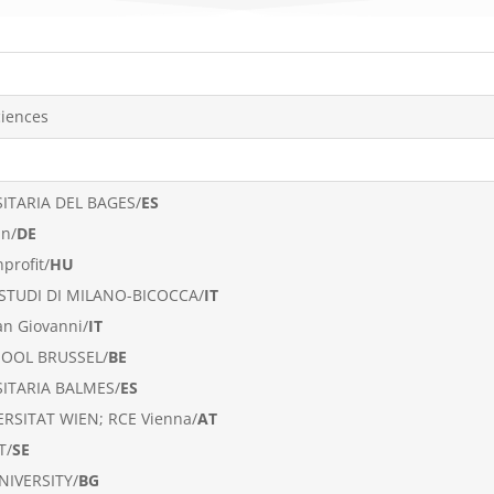
ciences
ITARIA DEL BAGES/
ES
in/
DE
profit/
HU
 STUDI DI MILANO-BICOCCA/
IT
an Giovanni/
IT
OOL BRUSSEL/
BE
ITARIA BALMES/
ES
RSITAT WIEN; RCE Vienna/
AT
T/
SE
IVERSITY/
BG