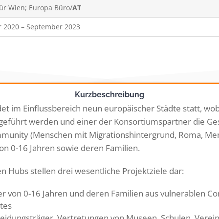
für Wien; Europa Büro/
AT
r 2020 – September 2023
Kurzbeschreibung
et im Einflussbereich neun europäischer Städte statt, wobe
geführt werden und einer der Konsortiumspartner die Ge
mmunity (Menschen mit Migrationshintergrund, Roma, Men
von 0-16 Jahren sowie deren Familien.
en Hubs stellen drei wesentliche Projektziele dar:
lter von 0-16 Jahren und deren Familien aus vulnerablen
tes
tscheidungsträger, Vertretungen von Museen, Schulen, Ver