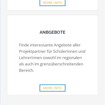
MORE INFO
ANBGEBOTE
Finde in­te­res­san­te An­­ge­­bo­­te aller
Pro­­jekt­­par­­tner für Schü­­ler­­Innen und
Lehrer­­Innen so­­wohl im re­­gio­­na­­len
als auch im grenz­­über­­schrei­­ten­­den
Be­reich.
MORE INFO