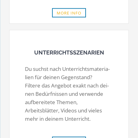
MORE INFO
UNTERRICHTSSZENARIEN
Du suchst nach Un­ter­richts­ma­te­ria­
lien für dei­nen Ge­gen­stand?
Fil­te­re das An­ge­bot exakt nach dei­
nen Be­dürf­nis­sen und verwende
auf­be­rei­te­te The­men,
Arbeitsblätter, Videos und vieles
mehr in deinem Unterricht.