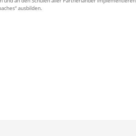
 und an den Schulen aller Partnerländer implementieren,
aches“ ausbilden.