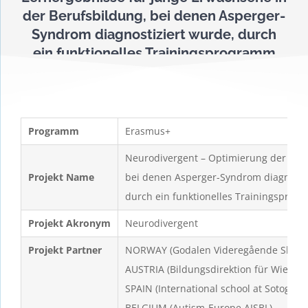
der Berufsbildung, bei denen Asperger-
Syndrom diagnostiziert wurde, durch
ein funktionelles Trainingsprogramm
Programm
Erasmus+
Neurodivergent – Optimierung der Lern
Projekt Name
bei denen Asperger-Syndrom diagnostiz
durch ein funktionelles Trainingsprog
Projekt Akronym
Neurodivergent
Projekt Partner
NORWAY (Godalen Videregående Skole)
AUSTRIA (Bildungsdirektion für Wien)
SPAIN (International school at Sotogrand
BELGIUM (Autism-Europe AISBL)