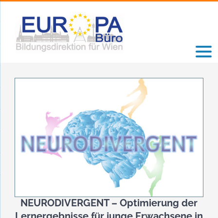
Zum
Inhalt
springen
NEURODIVERGENT – Optimierung der
Lernergebnisse für junge Erwachsene in